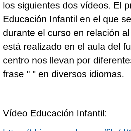
los siguientes dos vídeos. El 
CODE WEEK: ROBOTS
Educación Infantil en el que s
DEPORTE INCLUSIVO 
durante el curso en relación 
DÍA DE LA FAMILIA
está realizado en el aula del f
DÍA DE LA PAZ 2025
centro nos llevan por diferent
DÍA INTERNACIONAL 
DÍA INTERNACIONAL 
frase " " en diversos idiomas.
DÍA MUNDIAL DE CON
EL CINE EN PARÍS: 
ENTREGA DE LOS DI
Vídeo Educación Infantil:
EXHIBICIÓN DE LA GU