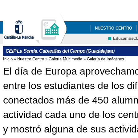
Pa
co
pri
NUESTRO CENTRO
EducamosC
GALERÍA MULTIMEDI
CRFP
CEIP La Senda, Cabanillas del Campo (Guadalajara)
PROCESO DE ADMISIÓ
Inicio
»
Nuestro Centro
»
Galería Multimedia
»
Galería de Imágenes
Se encuentra usted aquí
25 N DÍA INTERNACI
El día de Europa aprovechamos
ACTIVIDADES PREVIA
entre los estudiantes de los di
APADRINAMIENTO L
conectados más de 450 alumn
BOOK CREATOR: "LA 
actividad cada uno de los cen
CANTANDO VILLANCI
y mostró alguna de sus activ
CELEBRANDO EL DÍA