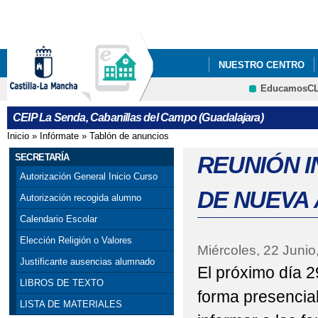
Pa
co
pri
NUESTRO CENTRO
EducamosC
GALERÍA MULTIMEDI
CRFP
CEIP La Senda, Cabanillas del Campo (Guadalajara)
PROCESO DE ADMISIÓ
Inicio
»
Infórmate
»
Tablón de anuncios
Se encuentra usted aquí
25 N DÍA INTERNACI
SECRETARÍA
REUNIÓN 
Autorización General Inicio Curso
ACTIVIDADES PREVIA
DE NUEVA 
Autorización recogida alumno
APADRINAMIENTO L
Calendario Escolar
Elección Religión o Valores
BOOK CREATOR: "LA 
Miércoles, 22 Junio
Justificante ausencias alumnado
El próximo día 2
CANTANDO VILLANCI
LIBROS DE TEXTO
forma presencial
LISTA DE MATERIALES
CELEBRANDO EL DÍA