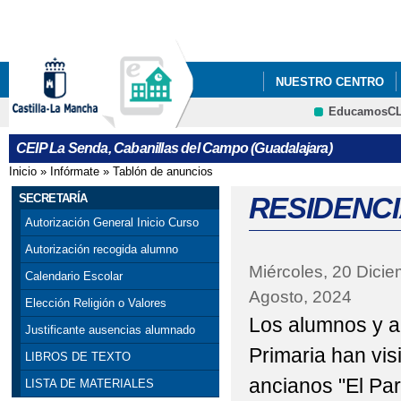
Pa
co
pri
NUESTRO CENTRO
EducamosC
GALERÍA MULTIMEDI
CRFP
CEIP La Senda, Cabanillas del Campo (Guadalajara)
PROCESO DE ADMISIÓ
Inicio
»
Infórmate
»
Tablón de anuncios
Se encuentra usted aquí
25 N DÍA INTERNACI
SECRETARÍA
RESIDENCI
Autorización General Inicio Curso
ACTIVIDADES PREVIA
Autorización recogida alumno
Miércoles, 20 Dici
APADRINAMIENTO L
Calendario Escolar
Agosto, 2024
Elección Religión o Valores
BOOK CREATOR: "LA 
Los alumnos y a
Justificante ausencias alumnado
CANTANDO VILLANCI
Primaria han vis
LIBROS DE TEXTO
ancianos "El Par
LISTA DE MATERIALES
CELEBRANDO EL DÍA