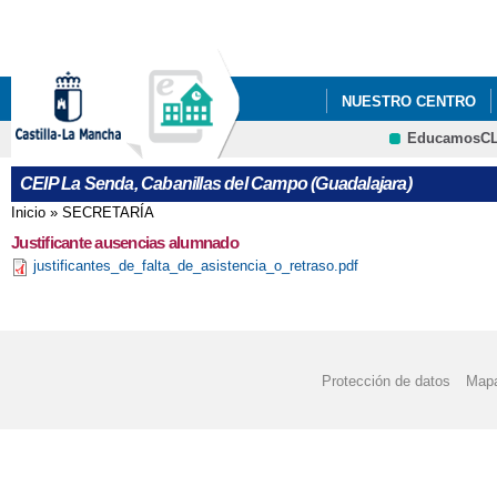
Pa
co
pri
NUESTRO CENTRO
EducamosC
GALERÍA MULTIMEDI
CRFP
CEIP La Senda, Cabanillas del Campo (Guadalajara)
PROCESO DE ADMISIÓ
Inicio
»
SECRETARÍA
Se encuentra usted aquí
Justificante ausencias alumnado
25 N DÍA INTERNACI
justificantes_de_falta_de_asistencia_o_retraso.pdf
ACTIVIDADES PREVIA
APADRINAMIENTO L
Protección de datos
Mapa
BOOK CREATOR: "LA 
CANTANDO VILLANCI
CELEBRANDO EL DÍA