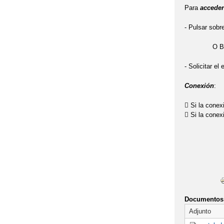
Para
acceder
DÍA MUNDIAL D
- Pulsar sobr
ENTREGA DE D
O BIE
FESTIVAL DE 
- Solicitar el
GANADORES DEL
Conexión
:
GANADORES DE
 Si la conex
 Si la conex
HALLOWEEN 20
IX CERTAMEN L
JORNADA DE P
LA SENDA EST
Documentos 
MASCOTA DE LA
Adjunto