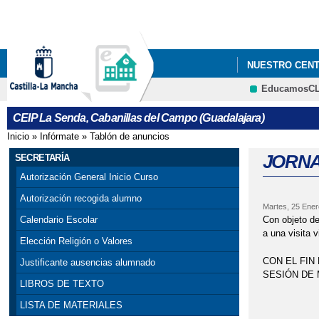
NUESTRO CEN
EducamosC
ORIENTACIÓN
CEIP La Senda, Cabanillas del Campo (Guadalajara)
ACTIVIDADES P
Inicio
»
Infórmate
»
Tablón de anuncios
Se encuentra usted aquí
ASPECTOS FUN
JORNA
SECRETARÍA
Autorización General Inicio Curso
CANTANDO VIL
Autorización recogida alumno
Martes, 25 Ener
CIRCUITO DE E
Con objeto de
Calendario Escolar
a una visita
Elección Religión o Valores
DEPORTE INCLU
CON EL FIN
Justificante ausencias alumnado
SESIÓN DE 
DÍA DE LA INFA
LIBROS DE TEXTO
9:30 h
LISTA DE MATERIALES
DÍA INTERNACI