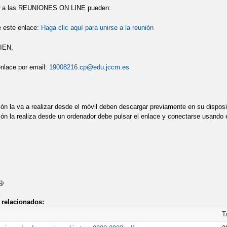
a las REUNIONES ON LINE pueden:
E CONCIENCIACIÓN SOBRE EL AUTISMO
EDUCACIÓN VIAL
EL 
e este enlace:
Haga clic aquí para unirse a la reunión
IPLOMAS TEI
ENTREGA DE LOS DIPLOMAS TEI
ENTREVISTAS 
N,
VENECIA: DESPEDIDA DEL SEGUNDO TRIMESTRE
FIESTA DE CARNA
 enlace por email:
19008216.cp@edu.jccm.es
 CONCURSO VISIBILIZA TUS INICIATIVAS COEDUCATIVAS
L PRIMER PREMIO DEL CONCURSO "EDUCAR Y PREVENIR"
GRAD
ión la va a realizar desde el móvil deben descargar previamente en su dis
ión la realiza desde un ordenador debe pulsar el enlace y conectarse usando
22
HALLOWEEN 2023
HALLOWEEN
I TORNEO DE AJEDREZ
ITERARIO BIBLIOTECA "LEÓN GIL"
JORNADA DE PUERTAS ABIER
UERTAS ABIERTAS PARA ALUMNADO DE NUEVA ADMISIÓN
JORNA
ELAR
LA SENDA ESTELAR
LA SENDA ESTELAR
LA SENDA 
relacionados:
 BIBLIOTECA 22-23
MASCOTA DE LA BIBLIOTECA
MASCOTA DE
T