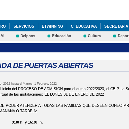
Pasar al
contenido
principal
TRO
SERVICIOS
ETWINNING
C. EDUCATIVA
SECRETARÍA
LM
Delphos
Educación
Cultura
Depor
PROCESO DE ADMISIÓN 2024/2025
25 N DÍA INTERNACIONAL D
REVIAS AL GRAN DÍA DE FINAL DE TRIMESTRE
APADRINAMIENTO
DAMENTALES DE LA LOMLOE
AULA DEL FUTURO
BOOK CREAT
DA DE PUERTAS ABIERTAS
LANCICOS EN EL CENTRO DE DÍA DE MAYORES
CARNAVAL 2024
o, 2022
hasta el
Martes, 1 Febrero, 2022
DUCACIÓN VIAL
CODE WEEK: ROBOTS PREHISTÓRICOS
COMP
l inicio del PROCESO DE ADMISIÓN para el curso 2022/2023, el CEIP La Send
 virtual de las instalaciones: EL LUNES 31 DE ENERO DE 2022
SIVO EN "LA SENDA"
DÍA DE EUROPA
DÍA DE LA FAMILIA
 DE PODER ATENDER A TODAS LAS FAMILIAS QUE DESEEN CONECTA
MAÑANA O TARDE A:
NCIA
DÍA DE LA PAZ 2025
DÍA DE LA PAZ
DÍA DE LA PAZ
. y 16:30 h.
ONAL DE LA ELIMINACIÓN DE LA VIOLENCIA CONTRA LA MUJER
D