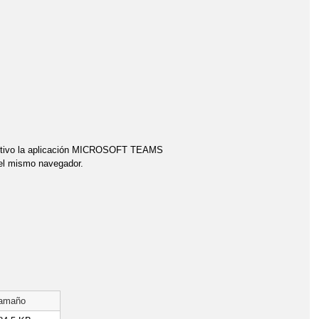
CINE EN PARÍS: PREMIOS CÉSAR
EL HUERTO DE INFANTIL
EN INFANTIL DE TRES AÑOS
EXHIBICIÓN DE LA GUARDIA CIVIL
VAL 2021
GALA DE LOS OSCARS
UACIONES 2022
GRADUACIÓN DE INFANTIL 2023
positivo la aplicación MICROSOFT TEAMS
 el mismo navegador.
II TORNEO DE AJEDREZ
TAS
JORNADA DE PUERTAS ABIERTAS
DAS DE AJEDREZ
LA RADIO EN EL COLE
ESTELAR
MARGARITA MAZO EN ENCUENTRO CON AUTORA
 LA BIBLIOTECA
MOVIMIENTO HUERTISHI
amaño