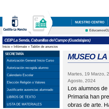
Pa
co
pri
NUESTRO CENTRO
EducamosC
GALERÍA MULTIMEDI
CRFP
CEIP La Senda, Cabanillas del Campo (Guadalajara)
PROCESO DE ADMISIÓ
Inicio
»
Infórmate
»
Tablón de anuncios
Se encuentra usted aquí
25 N DÍA INTERNACI
SECRETARÍA
MUSEO LA
Autorización General Inicio Curso
ACTIVIDADES PREVIA
Autorización recogida alumno
Martes, 19 Marzo, 
APADRINAMIENTO L
Calendario Escolar
Agosto, 2024
Elección Religión o Valores
BOOK CREATOR: "LA 
Los alumnos de
Justificante ausencias alumnado
CANTANDO VILLANCI
Primaria han pr
LIBROS DE TEXTO
obras de arte. H
LISTA DE MATERIALES
CELEBRANDO EL DÍA