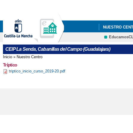
NUESTRO CEN
EducamosC
ORIENTACIÓN
CEIP La Senda, Cabanillas del Campo (Guadalajara)
ACTIVIDADES P
Inicio
»
Nuestro Centro
Se encuentra usted aquí
Tríptico
ASPECTOS FUN
triptico_inicio_curso_2019-20.pdf
CANTANDO VIL
CIRCUITO DE E
DEPORTE INCLU
DÍA DE LA INFA
DÍA INTERNACI