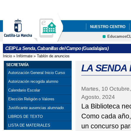
Pa
co
pri
NUESTRO CENTRO
EducamosC
GALERÍA MULTIMEDI
CRFP
CEIP La Senda, Cabanillas del Campo (Guadalajara)
PROCESO DE ADMISIÓ
Inicio
»
Infórmate
»
Tablón de anuncios
Se encuentra usted aquí
25 N DÍA INTERNACI
SECRETARÍA
LA SENDA
Autorización General Inicio Curso
ACTIVIDADES PREVIA
Autorización recogida alumno
Martes, 10 Octubre
APADRINAMIENTO L
Calendario Escolar
Agosto, 2024
Elección Religión o Valores
BOOK CREATOR: "LA 
La Biblioteca n
Justificante ausencias alumnado
CANTANDO VILLANCI
Como cada año, 
LIBROS DE TEXTO
un concurso para
LISTA DE MATERIALES
CELEBRANDO EL DÍA