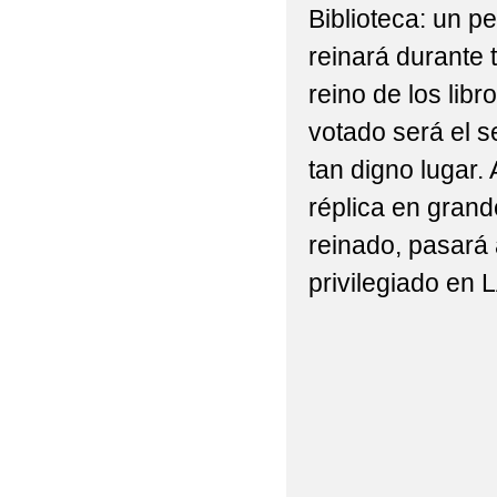
Biblioteca: un p
CODE WEEK: ROBOTS
reinará durante 
DEPORTE INCLUSIVO 
reino de los libr
DÍA DE LA FAMILIA
votado será el 
tan digno lugar.
DÍA DE LA PAZ 2025
réplica en gran
DÍA INTERNACIONAL 
reinado, pasará 
DÍA INTERNACIONAL 
privilegiado e
DÍA MUNDIAL DE CON
EL CINE EN PARÍS: 
ENTREGA DE LOS DI
EXHIBICIÓN DE LA GU